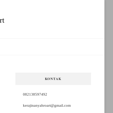
rt
KONTAK
082138597492
kerajinanyahroart@gmail.com