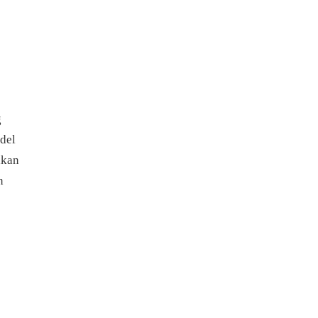
g
del
akan
n