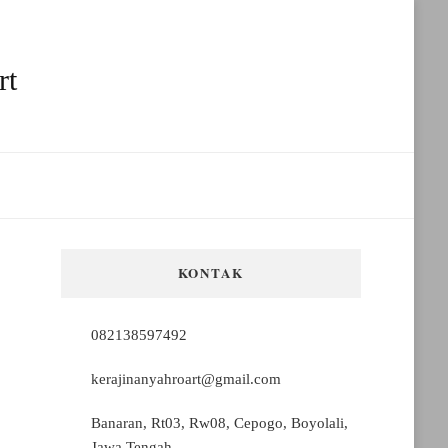
rt
KONTAK
082138597492
kerajinanyahroart@gmail.com
Banaran, Rt03, Rw08, Cepogo, Boyolali,
Jawa Tengah