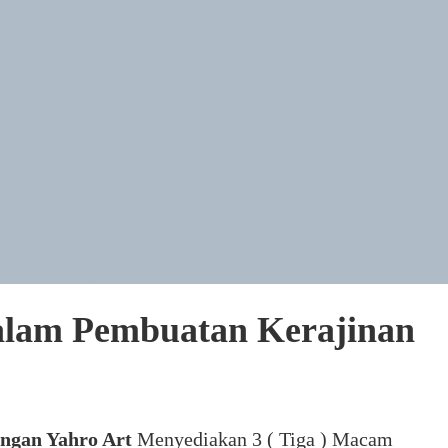
lam Pembuatan Kerajinan
ngan Yahro Art
Menyediakan 3 ( Tiga ) Macam