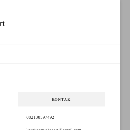
rt
KONTAK
082138597492
kerajinanyahroart@gmail.com