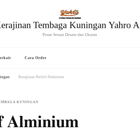
erajinan Tembaga Kuningan Yahro A
Pesan Sesuai Desain dan Ukuran
erkait
Cara Order
ningan
Kerajinan Relief Alminium
TEMBAGA KUNINGAN
ef Alminium