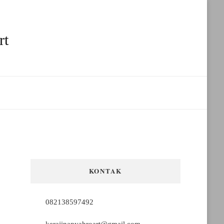
rt
KONTAK
082138597492
kerajinanyahroart@gmail.com