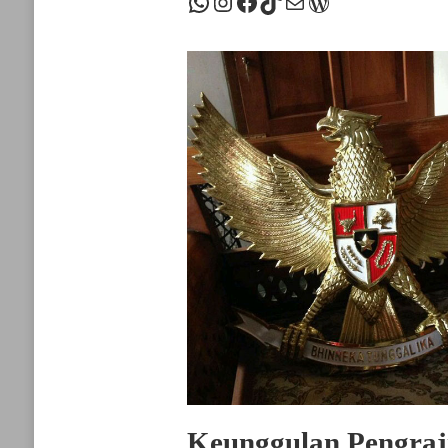
WhatsApp
Instagram
Facebook
TikTok
Mail
WordPress
Keunggulan Pengraj