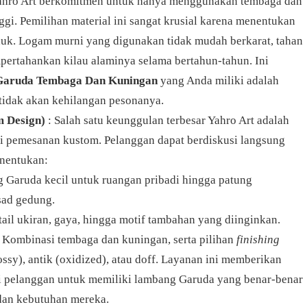
ahro Art berkomitmen untuk hanya menggunakan tembaga dan
ggi. Pemilihan material ini sangat krusial karena menentukan
uk. Logam murni yang digunakan tidak mudah berkarat, tahan
pertahankan kilau alaminya selama bertahun-tahun. Ini
aruda Tembaga Dan Kuningan
yang Anda miliki adalah
 tidak akan kehilangan pesonanya.
m Design)
: Salah satu keunggulan terbesar Yahro Art adalah
pemesanan kustom. Pelanggan dapat berdiskusi langsung
enentukan:
g Garuda kecil untuk ruangan pribadi hingga patung
sad gedung.
etail ukiran, gaya, hingga motif tambahan yang diinginkan.
: Kombinasi tembaga dan kuningan, serta pilihan
finishing
ossy), antik (oxidized), atau doff. Layanan ini memberikan
 pelanggan untuk memiliki lambang Garuda yang benar-benar
 dan kebutuhan mereka.