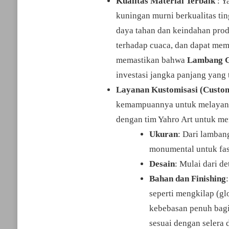
Kualitas Material Terbaik
: Y
kuningan murni berkualitas tin
daya tahan dan keindahan prod
terhadap cuaca, dan dapat mem
memastikan bahwa
Lambang G
investasi jangka panjang yang
Layanan Kustomisasi (Custo
kemampuannya untuk melayani 
dengan tim Yahro Art untuk m
Ukuran
: Dari lamban
monumental untuk fa
Desain
: Mulai dari d
Bahan dan Finishing
seperti mengkilap (gl
kebebasan penuh bagi
sesuai dengan selera