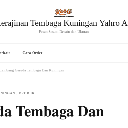
erajinan Tembaga Kuningan Yahro A
Pesan Sesuai Desain dan Ukuran
erkait
Cara Order
Lambang Garuda Tembaga Dan Kuningan
UNINGAN
PRODUK
da Tembaga Dan