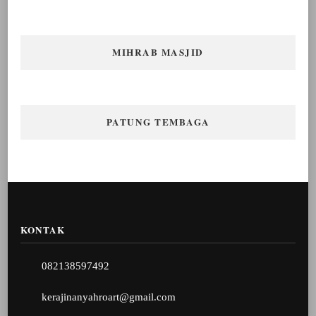
MIHRAB MASJID
PATUNG TEMBAGA
KONTAK
082138597492
kerajinanyahroart@gmail.com