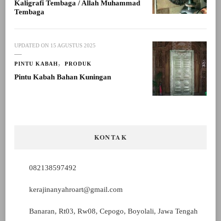
Kaligrafi Tembaga / Allah Muhammad
Tembaga
UPDATED ON
15 AGUSTUS 2025
PINTU KABAH
PRODUK
Pintu Kabah Bahan Kuningan
KONTAK
082138597492
kerajinanyahroart@gmail.com
Banaran, Rt03, Rw08, Cepogo, Boyolali, Jawa Tengah