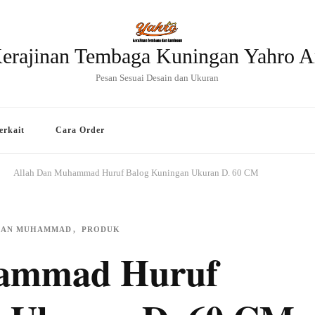
erajinan Tembaga Kuningan Yahro A
Pesan Sesuai Desain dan Ukuran
erkait
Cara Order
Allah Dan Muhammad Huruf Balog Kuningan Ukuran D. 60 CM
 DAN MUHAMMAD
PRODUK
hammad Huruf